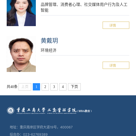
品牌管理、消费者心理、社交媒体用户行为及人工
智能
详情
黄戴玥
环境经济
详情
共40条
上页
1
2
3
4
下页
地址：重庆南岸区学府大道19号，400067
综合办：023-62769389