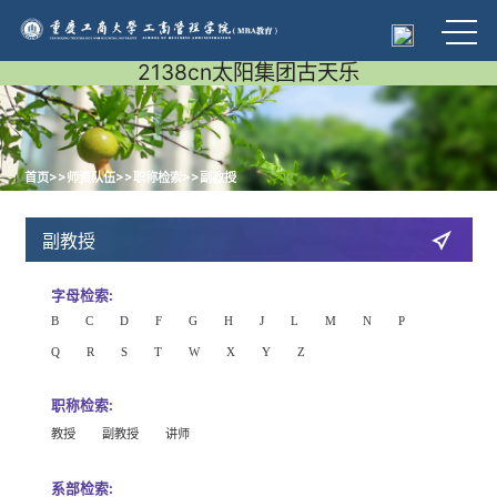
2138cn太阳集团古天乐
>>
>>
>>
首页
师资队伍
职称检索
副教授
副教授
字母检索:
B
C
D
F
G
H
J
L
M
N
P
Q
R
S
T
W
X
Y
Z
职称检索:
教授
副教授
讲师
系部检索: