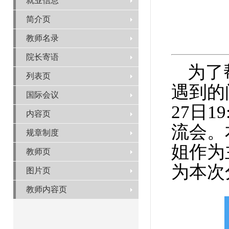
就业信息
简介页
教师名录
院长寄语
为了
列表页
遇到的
国际会议
27
日
1
9
内容页
流
会。
规章制度
姐
作为
教师页
为本次
图片页
教师内容页