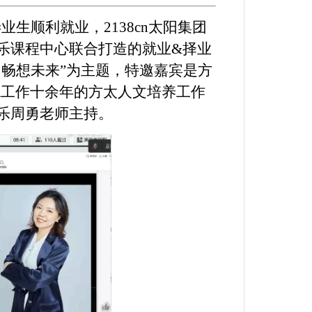
届毕业生顺利就业，
2138cn太阳集团
天乐课程中心
联合打造的
就业
&择业
，畅想未来”为主题，
特邀嘉宾是
方
R工作十余年的方太人文培养工作
古天乐周勇老师主持。