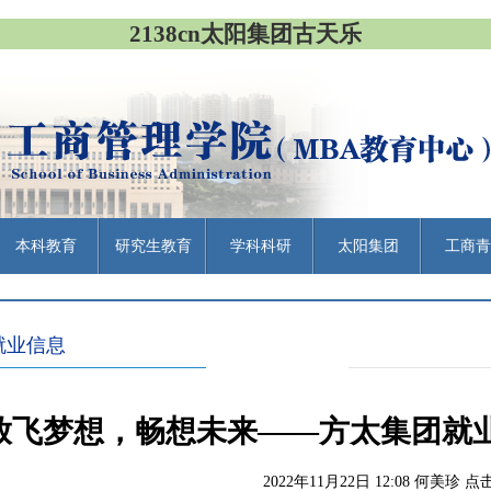
2138cn太阳集团古天乐
本科教育
研究生教育
学科科研
太阳集团
工商青
就业信息
放飞梦想，畅想未来——方太集团就
2022年11月22日 12:08 何美珍 点