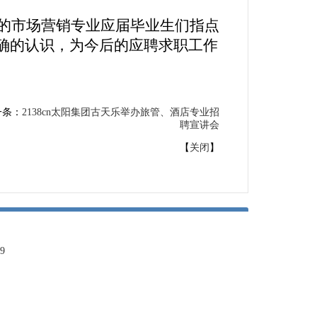
3届的市场营销专业应届毕业生们指点
确的认识，为今后的应聘求职工作
一条：
2138cn太阳集团古天乐举办旅管、酒店专业招
聘宣讲会
【
关闭
】
9