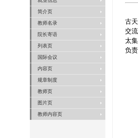
就业信息
简介页
古天
教师名录
交流
院长寄语
太集
列表页
负责
国际会议
内容页
规章制度
教师页
图片页
教师内容页