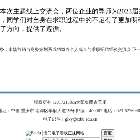
本次主题线上交流会，
两位企业的导师为
202
，同学们
对自身在求职过程中的不足有了更加明
了方向，提供了遵循。
条：
市场营销与商务策划系成功举办个人成长与求职招聘经验交流会
下
版权所有 ?20172138cn太阳集团古天乐
地址：中国 重庆市 南岸区学府大道19号 邮编：400067 电话：023-6276938
电子邮件：
glxy@ctbu.edu.cn