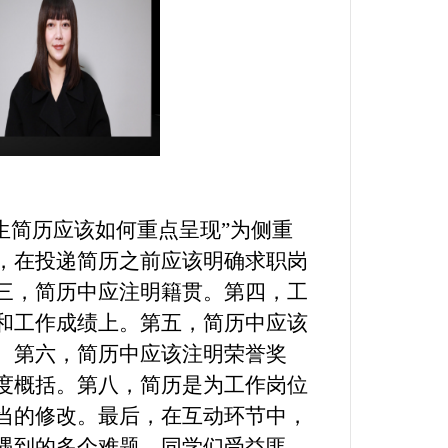
生简历应该如何重点呈现”为侧重
，在投递简历之前应该明确求职岗
三，简历中应注明籍贯。第四，工
和工作成绩上。第五，简历中应该
。第六，简历中应该注明荣誉奖
度概括。第八，简历是为工作岗位
当的修改。最后，在互动环节中，
遇到的多个难题，同学们受益匪