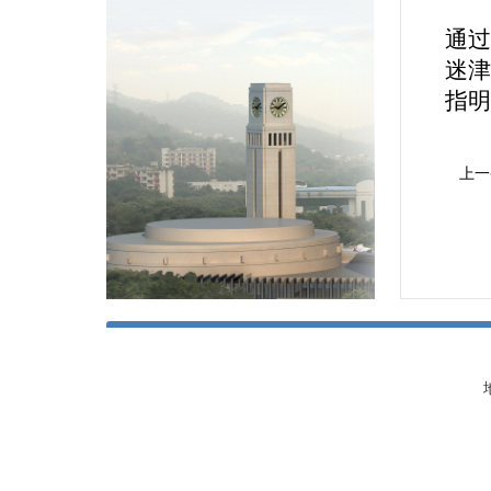
通过
迷津
指明
上一