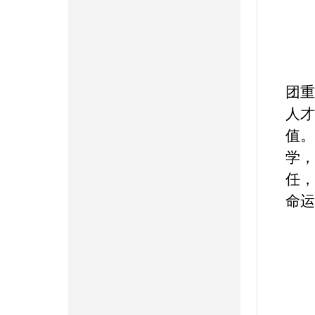
团重
人才
值。
学，
任，
命运